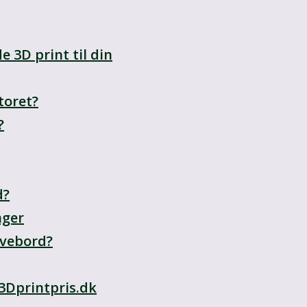
 3D print til din
toret?
?
d?
nger
rivebord?
 3Dprintpris.dk