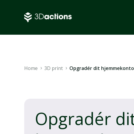
Home
3D print
Opgradér dit hjemmekontor
Opgradér di