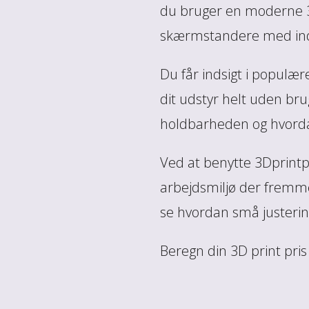
du bruger en moderne 3D 
skærmstandere med ind
Du får indsigt i populæ
dit udstyr helt uden brug
holdbarheden og hvordan
Ved at benytte 3Dprintpr
arbejdsmiljø der fremmer 
se hvordan små justering
Beregn din 3D print pris