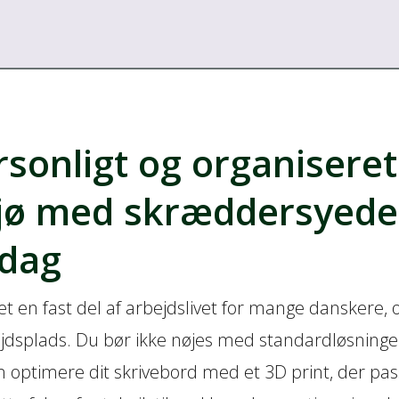
rsonligt og organiseret
jø med skræddersyede 
rdag
en fast del af arbejdslivet for mange danskere, og 
ejdsplads. Du bør ikke nøjes med standardløsninger
optimere dit skrivebord med et 3D print, der passe