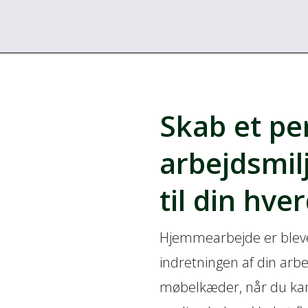
Skab et pe
arbejdsmil
til din hve
Hjemmearbejde er blevet 
indretningen af din arb
møbelkæder, når du kan 