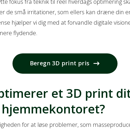
ytte fokus fra teknik til reel hverdags optimering s
ner de små irritationer, som ellers kan dræne din en
se hjælper vi dig med at forvandle digitale visioner
mere flydende.
Beregn 3D print pris
timerer et 3D print dit
å hjemmekontoret?
uligheden for at løse problemer, som masseproduc