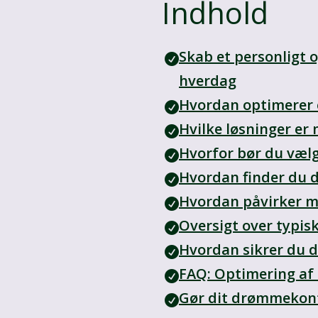
Indhold
Skab et personligt 
hverdag
Hvordan optimerer e
Hvilke løsninger er 
Hvorfor bør du væl
Hvordan finder du d
Hvordan påvirker ma
Oversigt over typis
Hvordan sikrer du de
FAQ: Optimering a
Gør dit drømmekonto