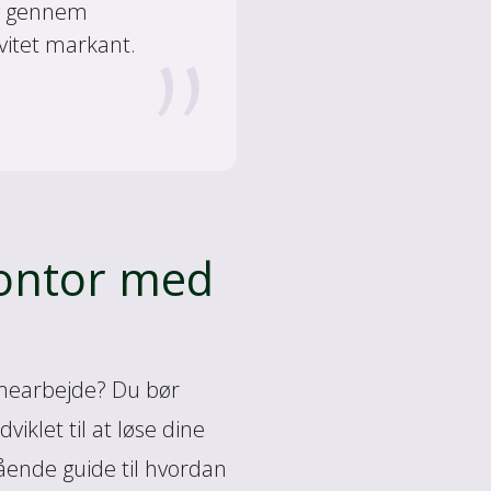
ing gennem
vitet markant.
kontor med
mmearbejde? Du bør
klet til at løse dine
gående guide til hvordan