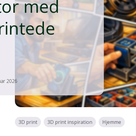
or med
rintede
uar 2026
3D print
3D print inspiration
Hjemme