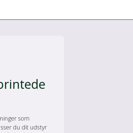
rintede
sninger som
sser du dit udstyr