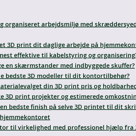
og organiseret arbejdsmiljø med skræddersyede
t 3D print dit daglige arbejde på hjemmekon
mest effektive til kabelstyring og organisering
ge en skærmstander med indbyggede skuffer?
e bedste 3D modeller til dit kontortilbehør?
terialevalget din 3D print pris og holdbarhe
ke 3D print projekter og estimerede omkostni
n bedste finish på selve 3D printet til dit sk
f hjemmekontoret
r til virkelighed med professionel hjælp fra